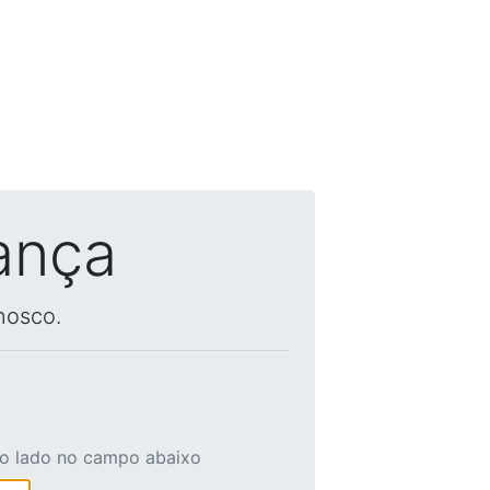
ança
nosco.
ao lado no campo abaixo