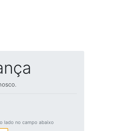
ança
nosco.
ao lado no campo abaixo